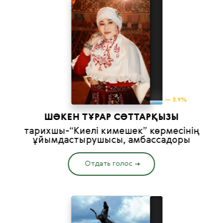
— 3.9%
ШӘКЕН ТҰРАР СӘТТАРҚЫЗЫ
тарихшы-“Киелі кимешек” көрмесінің
ұйымдастырушысы, амбассадоры
Отдать голос