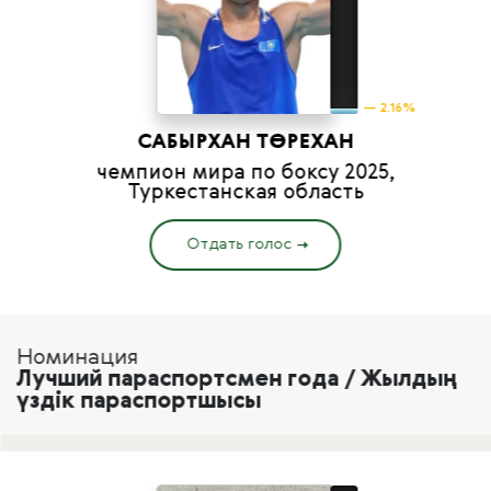
— 2.16%
САБЫРХАН ТӨРЕХАН
чемпион мира по боксу 2025,
Туркестанская область
Отдать голос
Номинация
Лучший параспортсмен года / Жылдың
үздік параспортшысы